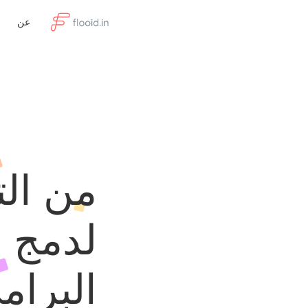
عن
من الت
لدمج ا
البرامج