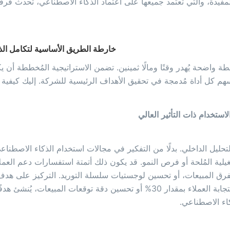
مفيدة، والتي تعتمد جميعها على اعتماد الذكاء الاصطناعي، تحدث فرقًا 
خارطة الطريق الأساسية لتكامل الذ
 واضحة يُهدر وقتًا ومالًا ثمينين. تضمن الاستراتيجية المُخططة أن 
ُسهم كل أداة مُدمجة في تحقيق الأهداف الرئيسية للشركة. إليك كيفية 
تحليل الداخلي. بدلًا من التفكير في مجالات استخدام الذكاء الاصطناعي،
غيلية المُلحة أو فرص النمو. قد يكون ذلك أتمتة استفسارات دعم العملا
لفرق المبيعات، أو تحسين لوجستيات سلسلة التوريد. التركيز على هد
تقليل أوقات استجابة العملاء بمقدار 30% أو تحسين دقة توقعات المبيعات، يُنشئ
كاء الاصطناعي.