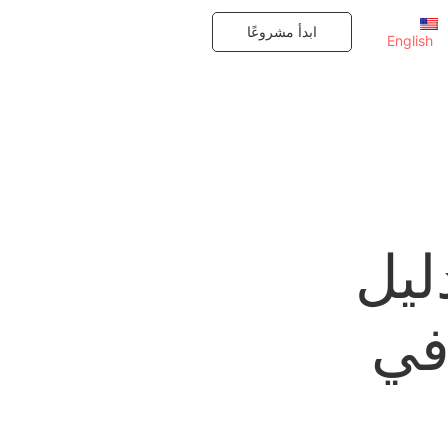
ابدأ مشروعًا
English
ليل
في