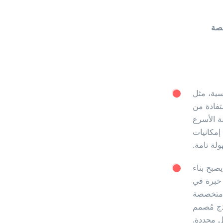
سية، مثل
الاستفادة من
ر واجهات برمجة التطبيقات (APIs) الطريقة الأسرع
والأكثر فعالية من حيث التكلفة. تُقدّم خدمات Google Cloud AI، وAWS، وOpenAI إمكانيات
ولة تامة.
صبح بناء
 خبرة في
ة متخصصة
ذج مُصمم
ل محددة.