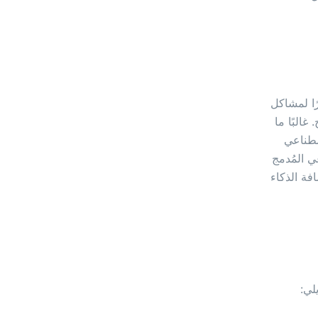
ًا لمشاكل
غالبًا ما
صطناعي
ي المُدمج
افة الذكاء
لي: