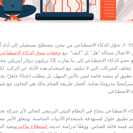
اليوم، في عام ٢٠٢٥، تحوّل الذكاء الاصطناعي من مجرد مصطلح مستقبلي إلى أد
 الأعمال مسألة "هل" بل "كيف". مع
توقعات سوق الذكاء الاصطناعي 
تخلف الشركات التي لا تتكيف مع استخدام هذه الأداة عن الركب. لكن
طبيق أو منصة قائمة ليس بالأمر السهل، بل يتطلب إعدادًا جاهزًا. ي
استراتيجيًا مدروسًا بعناية. أفضل طريقة للقيام بذلك هي التعاون مع
ء الاصطناعي.
اء الاصطناعي بنجاح في النظام البيئي البرمجي الحالي لأي شركة تح
ثم تطبيق حلول مُستهدفة باستخدام الأدوات المناسبة. ويتعلق الأمر ب
د قيمة قابلة للقياس. ووفقًا لدراسة حديثة،
استطلاع ماكينزي
وتفيد ال