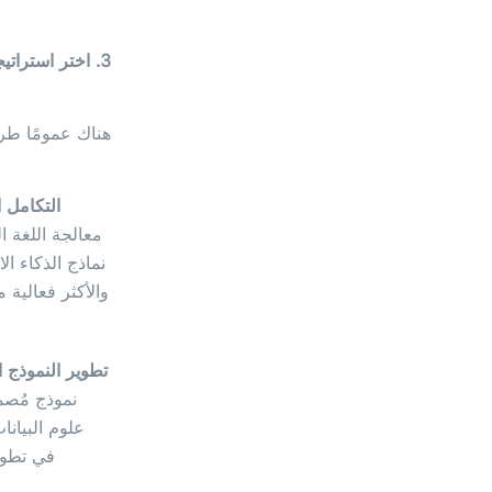
3. اختر استراتيجية التكامل الصحيحة: واجهات برمجة التطبيقات مقابل النماذج المخصصة
هناك عمومًا طري
التكامل 
تطوير النموذج
نموذج مُصم
علوم البيان
في تطوير