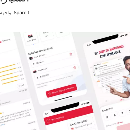
SpareIt، واجهة المستخدم/تجربة المستخدم، تصميم التطبيقات