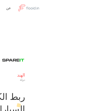
عن
الهند
دولة
ربط الك
السيار