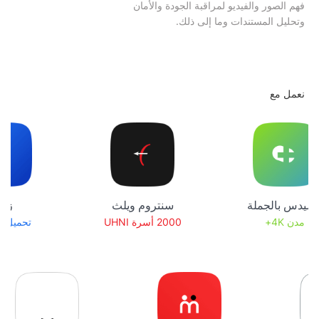
فهم الصور والفيديو لمراقبة الجودة والأمان
وتحليل المستندات وما إلى ذلك.
نعمل مع
نيتميدس بالجملة
سنتروم ويلث
مدن 4K+
2000 أسرة UHNI
تحم