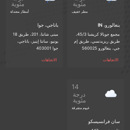
مئوية
مئوية
مطر خفيف
أمطار معتدلة
بنغالورو، IN
باناجي، جوا
مجمع جوبالا كريشنا 45/3،
مبنى شانتا، 201، طريق 18
طريق ريزيدنسي، طريق إم
يونيو، سانتا إينيز، باناجي،
جي، بنغالورو 560025
جوا 403001
الاتجاهات
الاتجاهات
14
درجة
مئوية
غيوم متفرقة
سان فرانسيسكو